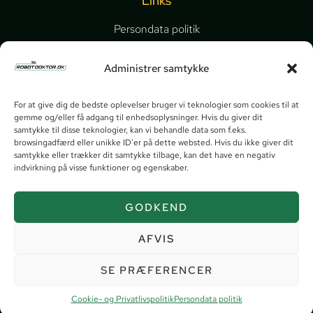
Links
Persondata politik
Cookie- og Privatlivspolitik
Administrer samtykke
Video guides
Send os en besked
For at give dig de bedste oplevelser bruger vi teknologier som cookies til at
gemme og/eller få adgang til enhedsoplysninger. Hvis du giver dit
samtykke til disse teknologier, kan vi behandle data som f.eks.
browsingadfærd eller unikke ID'er på dette websted. Hvis du ikke giver dit
samtykke eller trækker dit samtykke tilbage, kan det have en negativ
indvirkning på visse funktioner og egenskaber.
GODKEND
AFVIS
SE PRÆFERENCER
Cookie- og Privatlivspolitik
Persondata politik