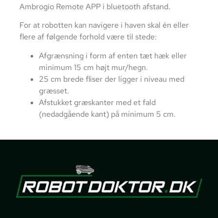
Ambrogio Remote APP i bluetooth afstand.
For at robotten kan navigere i haven skal én eller
flere af følgende forhold være til stede:
Afgrænsning i form af enten tæt hæk eller
minimum 15 cm højt mur/hegn.
25 cm brede fliser der ligger i niveau med
græsset.
Afstukket græskanter med et fald
(nedadgående kant) på minimum 5 cm.