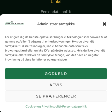
Links
Persondata politik
Cookie- og Privatlivspolitik
Administrer samtykke
Video guides
For at give dig de bedste oplevelser bruger vi teknologier som cookies til at
Send os en besked
gemme og/eller få adgang til enhedsoplysninger. Hvis du giver dit
samtykke til disse teknologier, kan vi behandle data som f.eks.
browsingadfærd eller unikke ID'er på dette websted. Hvis du ikke giver dit
samtykke eller trækker dit samtykke tilbage, kan det have en negativ
indvirkning på visse funktioner og egenskaber.
GODKEND
AFVIS
SE PRÆFERENCER
Cookie- og Privatlivspolitik
Persondata politik