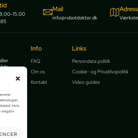
tid
Mail
Adres
 8.00-15.00
info@robotdoktor.dk
Værkste
385
Info
Links
dler
FAQ
Persondata politik
både
Om os
Cookie- og Privatlivspolitik
bel.
Kontakt
Video guides
keder og
t gemme
ng og
teknologier,
ebsted. Hvis
n negativ
ENCER