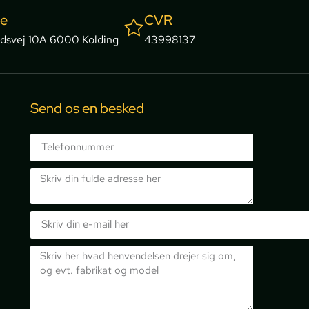
se
CVR
dsvej 10A 6000 Kolding
43998137
Send os en besked