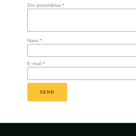
Din anmeldelse
*
Navn
*
E-mail
*