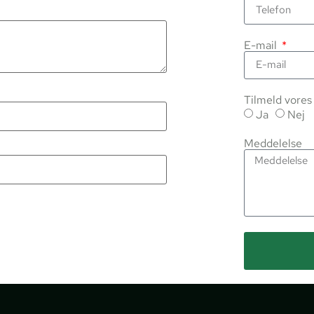
E-mail
Tilmeld vore
Ja
Nej
Meddelelse