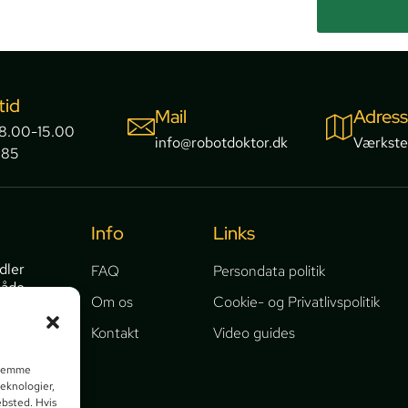
tid
Mail
Adres
 8.00-15.00
info@robotdoktor.dk
Værkste
385
Info
Links
dler
FAQ
Persondata politik
både
Om os
Cookie- og Privatlivspolitik
bel.
Kontakt
Video guides
keder og
t gemme
ng og
teknologier,
ebsted. Hvis